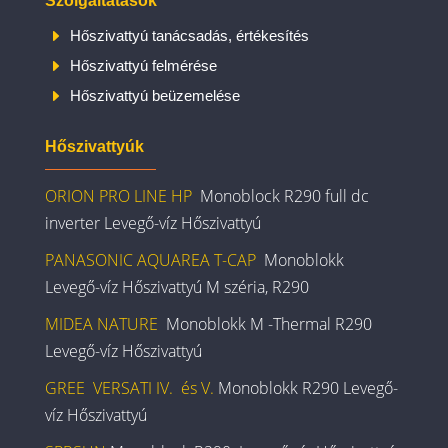
Szolgáltatások
E
Hőszivattyú tanácsadás, értékesítés
E
Hőszivattyú felmérése
E
Hőszivattyú beüzemelése
Hőszivattyúk
ORION PRO LINE HP
Monoblock R290 full dc
inverter Levegő-víz Hőszivattyú
PANASONIC AQUAREA T-CAP
Monoblokk
Levegő-víz Hőszivattyú M széria, R290
MIDEA NATURE
Monoblokk M -Thermal R290
Levegő-víz Hőszivattyú
GREE VERSATI IV. és V.
Monoblokk R290 Levegő-
víz Hőszivattyú