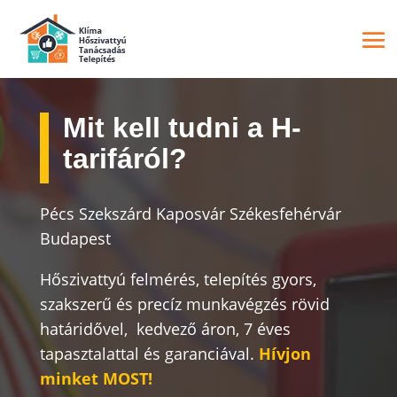
Mit kell tudni a H-
tarifáról?
Pécs Szekszárd Kaposvár Székesfehérvár
Budapest
Hőszivattyú felmérés, telepítés g
yors,
szakszerű és precíz munkavégzés r
övid
határidővel, kedvező áron
, 7 éves
tapasztalattal és garanciával.
Hívjon
minket MOST!