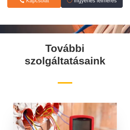
Kapcsolat
Ingyenes felmérés
További
szolgáltatásaink