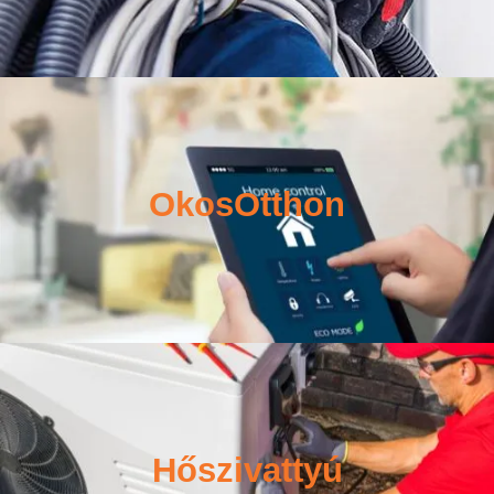
OkosOtthon
Hőszivattyú