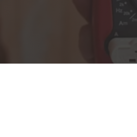
felméréssel.

Garanciával
Prémium anyagokkal és eszközökkel
dolgozunk. Minden munkánkat tesztelve
adunk át!
Kérjen ajánlatot!
INGYENES FELMÉRÉS