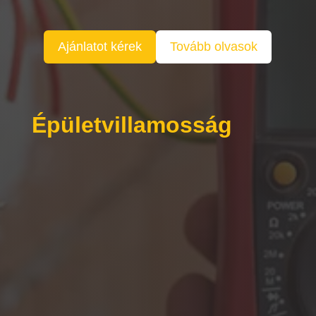
Ajánlatot kérek
Tovább olvasok
Épületvillamosság

Hőszivattyú telepítés
Új és meglévő lakások / házak / irodák /
üzletek hőszivattyú rendszer felmérése
és telepítése.

Rövid határidővel
Kedvező áron. Ingyenes helyszíni