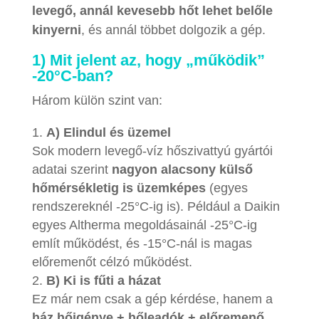
levegő, annál kevesebb hőt lehet belőle
kinyerni
, és annál többet dolgozik a gép.
1) Mit jelent az, hogy „működik”
-20°C-ban?
Három külön szint van:
A) Elindul és üzemel
Sok modern levegő-víz hőszivattyú gyártói
adatai szerint
nagyon alacsony külső
hőmérsékletig is üzemképes
(egyes
rendszereknél -25°C-ig is). Például a Daikin
egyes Altherma megoldásainál -25°C-ig
említ működést, és -15°C-nál is magas
előremenőt célzó működést.
B) Ki is fűti a házat
Ez már nem csak a gép kérdése, hanem a
ház hőigénye + hőleadók + előremenő