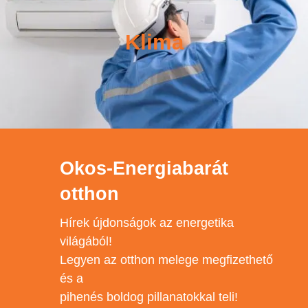
Klima
Okos-Energiabarát
otthon
Hírek újdonságok az energetika
világából!
Legyen az otthon melege megfizethető
és a
pihenés boldog pillanatokkal teli!