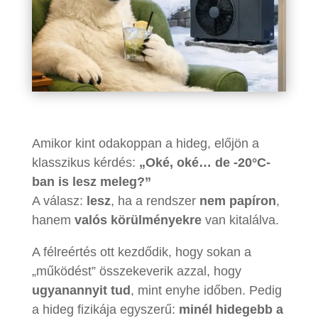
Amikor kint odakoppan a hideg, előjön a
klasszikus kérdés:
„Oké, oké… de -20°C-
ban is lesz meleg?”
A válasz:
lesz
, ha a rendszer
nem papíron
,
hanem
valós körülményekre
van kitalálva.
A félreértés ott kezdődik, hogy sokan a
„működést” összekeverik azzal, hogy
ugyanannyit tud
, mint enyhe időben. Pedig
a hideg fizikája egyszerű:
minél hidegebb a