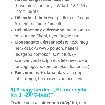
„hasraütés”): mennyi kW kell -13 / -15 /
-20°C körül?
Hőleadók felmérése
: padlófűtés / nagy
felületű radiátor / fan-coil?
Cél: alacsony előremenő
: ha 35–45°C-
on ki tudod fűteni, nyert ügyed van.
Modelladatok értelmezése
: nézd meg
nem csak A7/W35 ponton, hanem
hidegebb pontokon is, mit tud. (A
szabványos tesztpontok léteznek, de a
lényeg: ugyanazon pontokon hasonlíts.)
Beüzemelés + utánállítás
: a jó gép is
lehet drága, ha rosszul van beállítva.
6) A nagy kérdés: „És mennyibe
kerül -20°C-ban?”
Őszinte válasz:
hidegben drágább
, mert