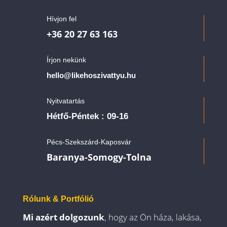
Hívjon fel
+36 20 27 63 163
Írjon nekünk
hello@likehoszivattyu.hu
Nyitvatartás
Hétfő-Péntek : 09-16
Pécs-Szekszárd-Kaposvár
Baranya-Somogy-Tolna
Rólunk & Portfólió
Mi azért dolgozunk
, hogy az Ön háza, lakása,