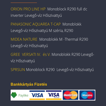
ORION PRO LINE HP
Monoblock R290 full dc
inverter Levegő-víz Hőszivattyú
PANASONIC AQUAREA T-CAP
Monoblokk
Levegő-víz Hőszivattyú M széria, R290
MIDEA NATURE
Monoblokk M -Thermal R290
Levegő-víz Hőszivattyú
GREE VERSATI IV. és V.
Monoblokk R290 Levegő-
víz Hőszivattyú
SPRSUN
Monoblock R290 Levegő-víz Hőszivattyú
Bankkártyás Fizetés