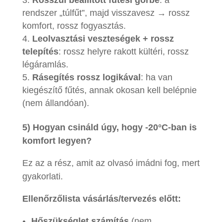
rendszer „túlfűt”, majd visszavesz → rossz
komfort, rossz fogyasztás.
Leolvasztási veszteségek + rossz
telepítés
: rossz helyre rakott kültéri, rossz
légáramlás.
Rásegítés rossz logikával
: ha van
kiegészítő fűtés, annak okosan kell belépnie
(nem állandóan).
5) Hogyan csináld úgy, hogy -20°C-ban is
komfort legyen?
Ez az a rész, amit az olvasó imádni fog, mert
gyakorlati.
Ellenőrzőlista vásárlás/tervezés előtt:
Hőszükséglet számítás
(nem