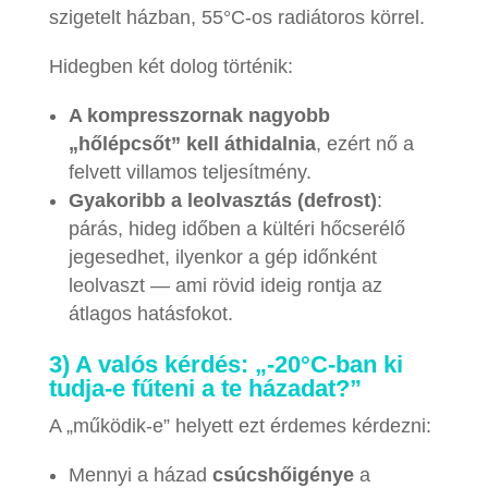
szigetelt házban, 55°C-os radiátoros körrel.
Hidegben két dolog történik:
A kompresszornak nagyobb
„hőlépcsőt” kell áthidalnia
, ezért nő a
felvett villamos teljesítmény.
Gyakoribb a leolvasztás (defrost)
:
párás, hideg időben a kültéri hőcserélő
jegesedhet, ilyenkor a gép időnként
leolvaszt — ami rövid ideig rontja az
átlagos hatásfokot.
3) A valós kérdés: „-20°C-ban ki
tudja-e fűteni a te házadat?”
A „működik-e” helyett ezt érdemes kérdezni:
Mennyi a házad
csúcshőigénye
a