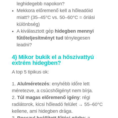
leghidegebb napokon?
Mekkora előremenő kell a hőleadóid
miatt? (35–45°C vs. 50–60°C = óriási
különbség)
A kiválasztott gép
hidegben mennyi
fűtőteljesítményt tud
ténylegesen
leadni?
4) Mikor bukik el a hőszivattyú
extrém hidegben?
A top 5 tipikus ok:
Alulméretezés
: enyhébb időre lett
méretezve, a csúcshőigényt nem bírja.
Túl magas előremenő igény
: régi
radiátorok, kicsi hőleadó felület → 55–60°C
kellene, ami hidegben drága.
Rosszul beállított fűtési görbe
: a