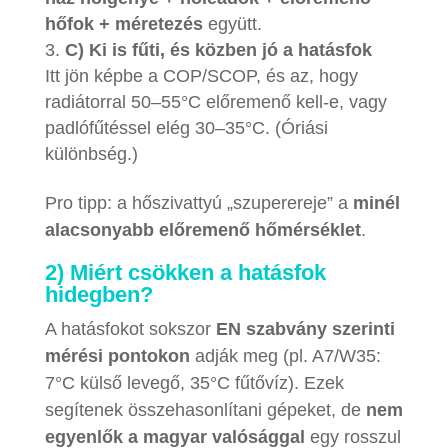
hőfok + méretezés
együtt.
C) Ki is fűti, és közben jó a hatásfok
Itt jön képbe a COP/SCOP, és az, hogy
radiátorral 50–55°C előremenő kell-e, vagy
padlófűtéssel elég 30–35°C. (Óriási
különbség.)
Pro tipp: a hőszivattyú „szuperereje” a
minél
alacsonyabb előremenő hőmérséklet
.
2) Miért csökken a hatásfok
hidegben?
A hatásfokot sokszor
EN szabvány szerinti
mérési pontokon
adják meg (pl. A7/W35:
7°C külső levegő, 35°C fűtővíz). Ezek
segítenek összehasonlítani gépeket, de
nem
egyenlők a magyar valósággal
egy rosszul