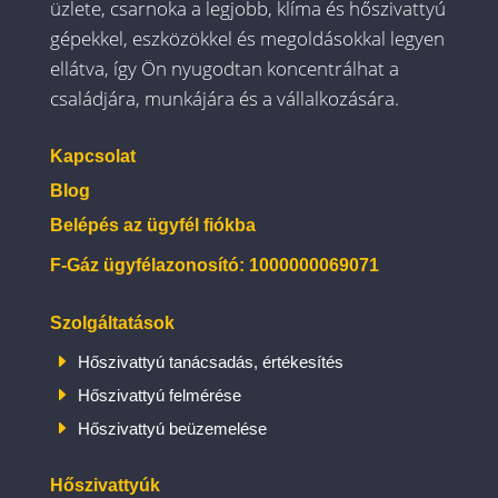
üzlete, csarnoka a legjobb, klíma és hőszivattyú
gépekkel, eszközökkel és megoldásokkal legyen
ellátva, így Ön nyugodtan koncentrálhat a
családjára, munkájára és a vállalkozására.
Kapcsolat
Blog
Belépés az ügyfél fiókba
F-Gáz ügyfélazonosító: 1000000069071
Szolgáltatások
E
Hőszivattyú tanácsadás, értékesítés
E
Hőszivattyú felmérése
E
Hőszivattyú beüzemelése
Hőszivattyúk