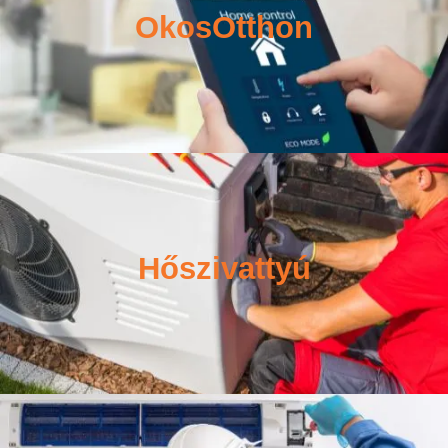
OkosOtthon
Hőszivattyú