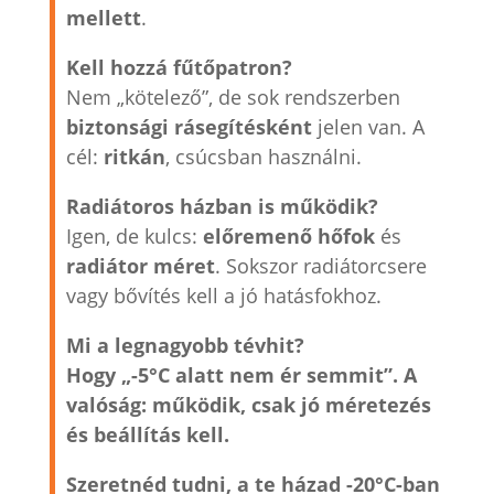
mellett
.
Kell hozzá fűtőpatron?
Nem „kötelező”, de sok rendszerben
biztonsági rásegítésként
jelen van. A
cél:
ritkán
, csúcsban használni.
Radiátoros házban is működik?
Igen, de kulcs:
előremenő hőfok
és
radiátor méret
. Sokszor radiátorcsere
vagy bővítés kell a jó hatásfokhoz.
Mi a legnagyobb tévhit?
Hogy „-5°C alatt nem ér semmit”. A
valóság: működik, csak jó méretezés
és beállítás kell.
Szeretnéd tudni, a te házad -20°C-ban