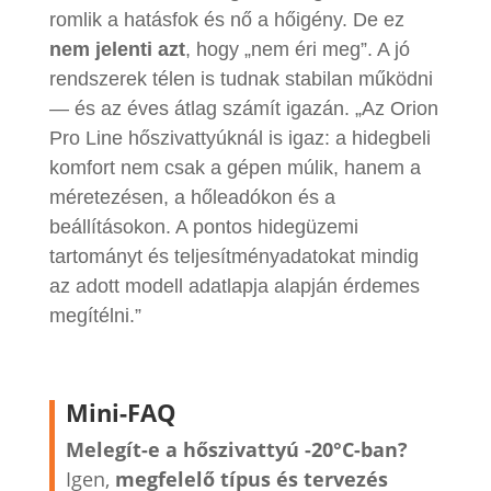
romlik a hatásfok és nő a hőigény. De ez
nem jelenti azt
, hogy „nem éri meg”. A jó
rendszerek télen is tudnak stabilan működni
— és az éves átlag számít igazán. „Az Orion
Pro Line hőszivattyúknál is igaz: a hidegbeli
komfort nem csak a gépen múlik, hanem a
méretezésen, a hőleadókon és a
beállításokon. A pontos hidegüzemi
tartományt és teljesítményadatokat mindig
az adott modell adatlapja alapján érdemes
megítélni.”
Mini-FAQ
Melegít-e a hőszivattyú -20°C-ban?
Igen,
megfelelő típus és tervezés