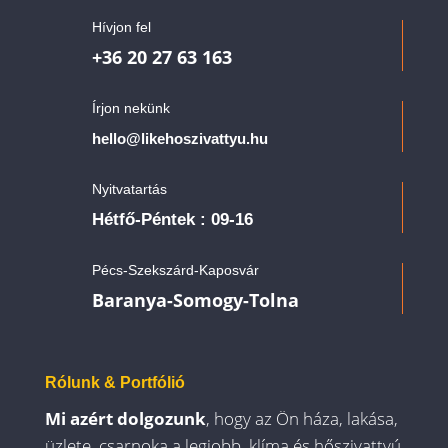
Hívjon fel
+36 20 27 63 163
Írjon nekünk
hello@likehoszivattyu.hu
Nyitvatartás
Hétfő-Péntek : 09-16
Pécs-Szekszárd-Kaposvár
Baranya-Somogy-Tolna
Rólunk & Portfólió
Mi azért dolgozunk
, hogy az Ön háza, lakása,
üzlete, csarnoka a legjobb, klíma és hőszivattyú