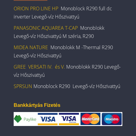
ORION PRO LINE HP
Monoblock R290 full dc
inverter Levegő-víz Hőszivattyú
PANASONIC AQUAREA T-CAP
Monoblokk
Levegő-víz Hőszivattyú M széria, R290
MIDEA NATURE
Monoblokk M -Thermal R290
Levegő-víz Hőszivattyú
GREE VERSATI IV. és V.
Monoblokk R290 Levegő-
víz Hőszivattyú
SPRSUN
Monoblock R290 Levegő-víz Hőszivattyú
Bankkártyás Fizetés