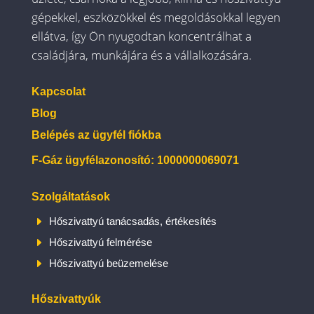
gépekkel, eszközökkel és megoldásokkal legyen
ellátva, így Ön nyugodtan koncentrálhat a
családjára, munkájára és a vállalkozására.
Kapcsolat
Blog
Belépés az ügyfél fiókba
F-Gáz ügyfélazonosító: 1000000069071
Szolgáltatások
E
Hőszivattyú tanácsadás, értékesítés
E
Hőszivattyú felmérése
E
Hőszivattyú beüzemelése
Hőszivattyúk