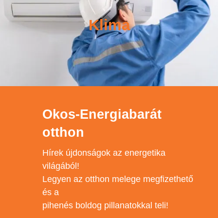
Klima
Okos-Energiabarát
otthon
Hírek újdonságok az energetika
világából!
Legyen az otthon melege megfizethető
és a
pihenés boldog pillanatokkal teli!