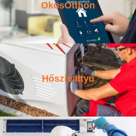
OkosOtthon
Hőszivattyú