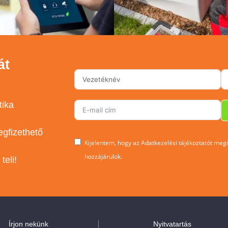
át
tika
gfizethető
Kijelentem, hogy az Adatkezelési tájékoztatót megismertem, elfo
hozzájárulok.
teli!
Írjon nekünk
Nyitvatartás