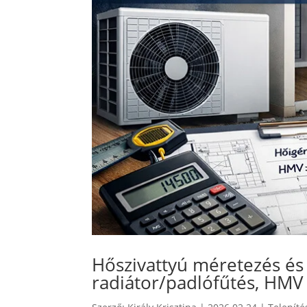
Hőszivattyú méretezés és k
radiátor/padlófűtés, HMV 