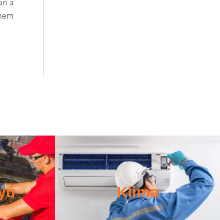
an a
 nem
yú
Klima