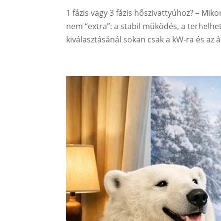
1 fázis vagy 3 fázis hőszivattyúhoz? – Miko
nem “extra”: a stabil működés, a terhelhet
kiválasztásánál sokan csak a kW-ra és az ár