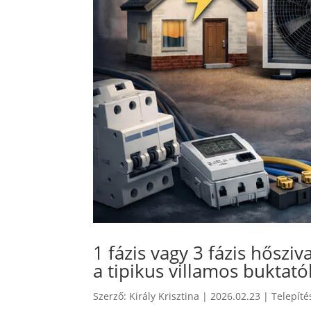
1 fázis vagy 3 fázis hőszi
a tipikus villamos buktat
Szerző:
Király Krisztina
|
2026.02.23
|
Telepíté