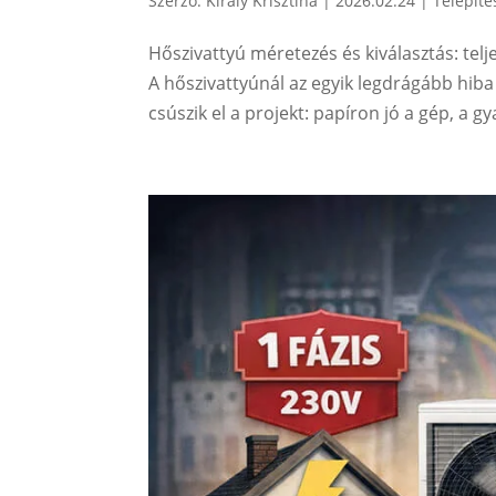
Szerző:
Király Krisztina
|
2026.02.24
|
Telepíté
Hőszivattyú méretezés és kiválasztás: tel
A hőszivattyúnál az egyik legdrágább hib
csúszik el a projekt: papíron jó a gép, a g