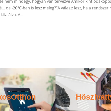
– de nem mindegy, hogyan van tervezve Amikor kint odakopp
ké… de -20°C-ban is lesz meleg?”A válasz: lesz, ha a rendszer
találva. A...
kosOtthon
Hőszivatt