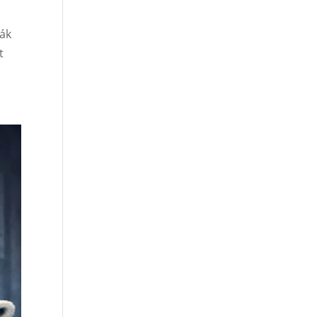
bák
t