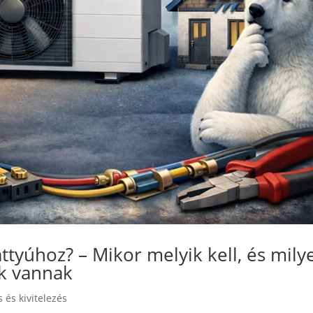
vattyúhoz? – Mikor melyik kell, és mily
ók vannak
s és kivitelezés