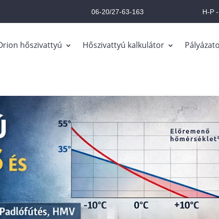
06-20/27-63-163
H-P -
Orion hőszivattyú
Hőszivattyú kalkulátor
Pályázat