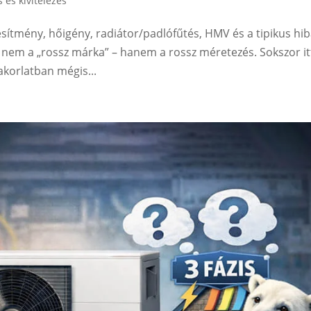
s és kivitelezés
jesítmény, hőigény, radiátor/padlófűtés, HMV és a tipikus hi
a nem a „rossz márka” – hanem a rossz méretezés. Sokszor it
yakorlatban mégis...