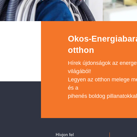
Okos-Energiabar
otthon
Hírek újdonságok az energe
világából!
Legyen az otthon melege me
és a
pihenés boldog pillanatokkal 
Hívjon fel