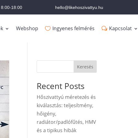
 8:00-18:00
hello@likehoszivattyu.hu
ok
Webshop
Ingyenes felmérés
Kapcsolat
Keresés
Recent Posts
Hőszivattyú méretezés és
kiválasztás: teljesítmény,
hőigény,
radiátor/padlófűtés, HMV
és a tipikus hibák