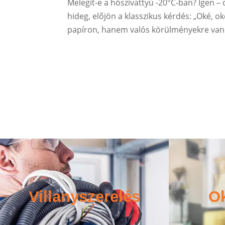
Melegít-e a hőszivattyú -20°C-ban? Igen 
hideg, előjön a klasszikus kérdés: „Oké, o
papíron, hanem valós körülményekre van ki
Villanyszerelés
O