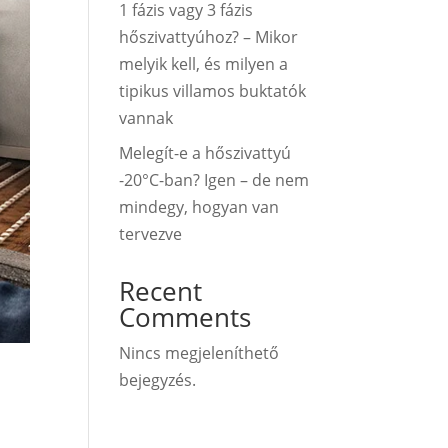
1 fázis vagy 3 fázis
hőszivattyúhoz? – Mikor
melyik kell, és milyen a
tipikus villamos buktatók
vannak
Melegít-e a hőszivattyú
-20°C-ban? Igen – de nem
mindegy, hogyan van
tervezve
Recent
Comments
Nincs megjeleníthető
bejegyzés.